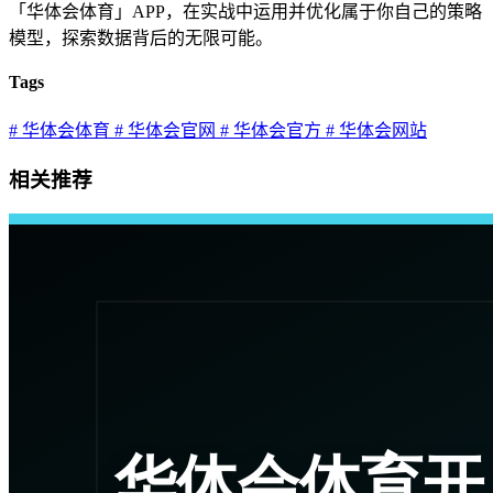
「华体会体育」APP，在实战中运用并优化属于你自己的策略
模型，探索数据背后的无限可能。
Tags
# 华体会体育
# 华体会官网
# 华体会官方
# 华体会网站
相关推荐