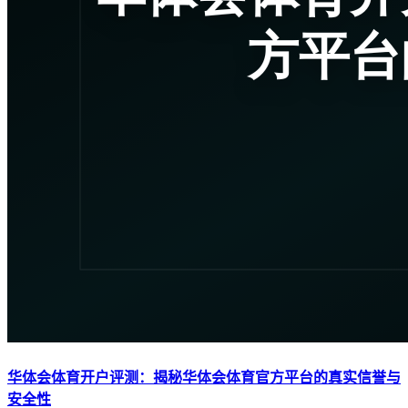
华体会体育开户评测：揭秘华体会体育官方平台的真实信誉与
安全性