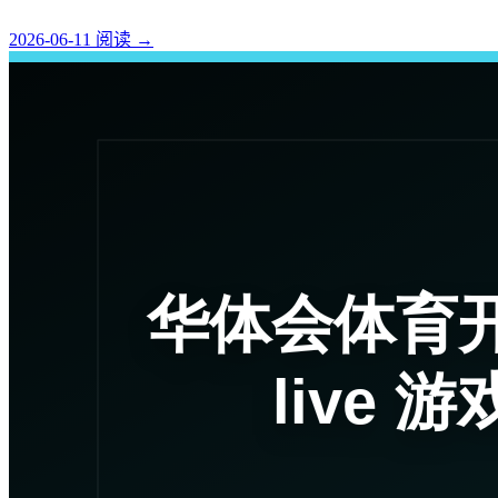
2026-06-11
阅读
→