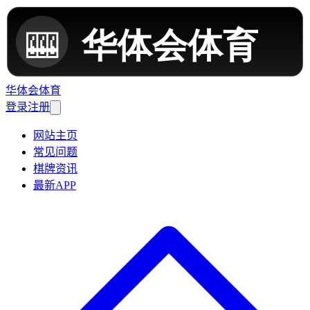
华体会体育
登录
注册
网站主页
常见问题
棋牌资讯
最新APP