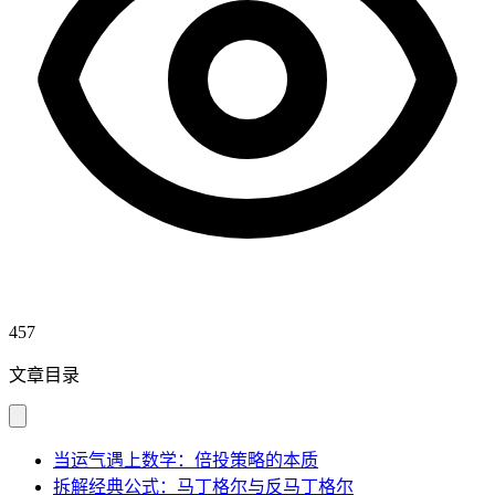
457
文章目录
当运气遇上数学：倍投策略的本质
拆解经典公式：马丁格尔与反马丁格尔