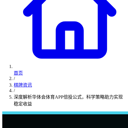
首页
/
棋牌资讯
/
深度解析华体会体育APP倍投公式，科学策略助力实现
稳定收益