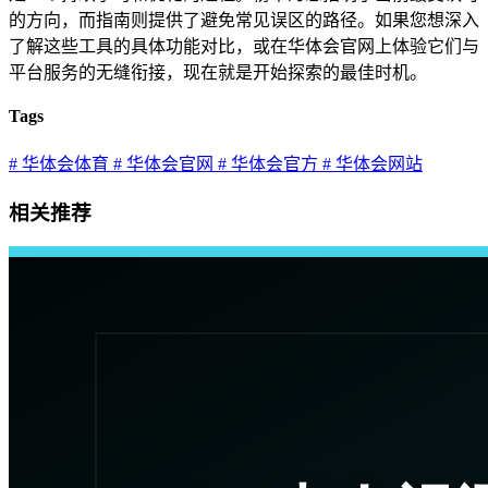
的方向，而指南则提供了避免常见误区的路径。如果您想深入
了解这些工具的具体功能对比，或在
华体会官网
上体验它们与
平台服务的无缝衔接，现在就是开始探索的最佳时机。
Tags
# 华体会体育
# 华体会官网
# 华体会官方
# 华体会网站
相关推荐