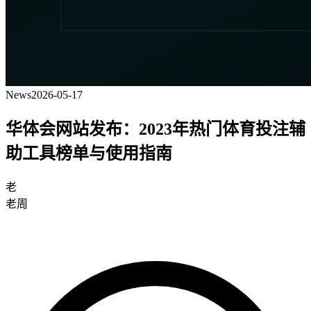
News
2026-05-17
华体会网站发布：2023年热门体育投注辅
助工具榜单与使用指南
老
老周