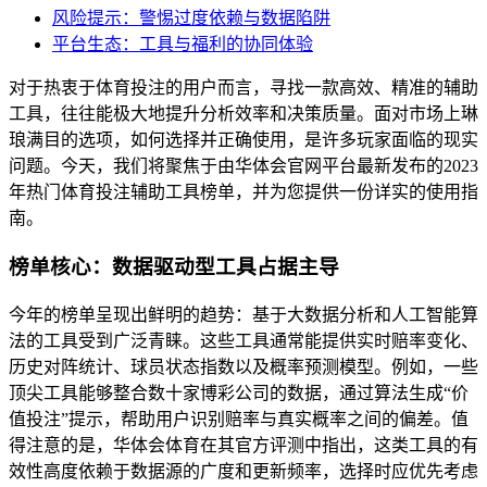
风险提示：警惕过度依赖与数据陷阱
平台生态：工具与福利的协同体验
对于热衷于体育投注的用户而言，寻找一款高效、精准的辅助
工具，往往能极大地提升分析效率和决策质量。面对市场上琳
琅满目的选项，如何选择并正确使用，是许多玩家面临的现实
问题。今天，我们将聚焦于由
华体会官网
平台最新发布的2023
年热门体育投注辅助工具榜单，并为您提供一份详实的使用指
南。
榜单核心：数据驱动型工具占据主导
今年的榜单呈现出鲜明的趋势：基于大数据分析和人工智能算
法的工具受到广泛青睐。这些工具通常能提供实时赔率变化、
历史对阵统计、球员状态指数以及概率预测模型。例如，一些
顶尖工具能够整合数十家博彩公司的数据，通过算法生成“价
值投注”提示，帮助用户识别赔率与真实概率之间的偏差。值
得注意的是，
华体会体育
在其官方评测中指出，这类工具的有
效性高度依赖于数据源的广度和更新频率，选择时应优先考虑