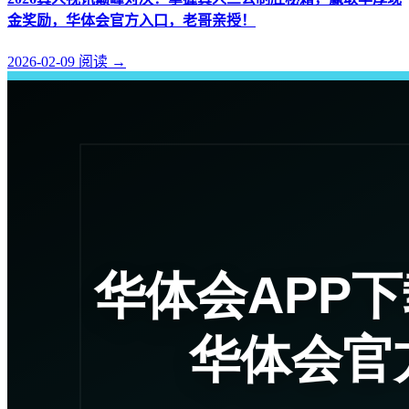
金奖励，华体会官方入口，老哥亲授！
2026-02-09
阅读
→