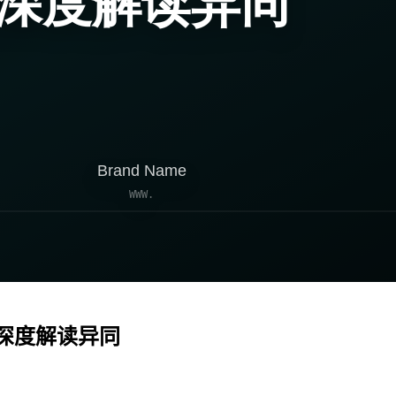
深度解读异同