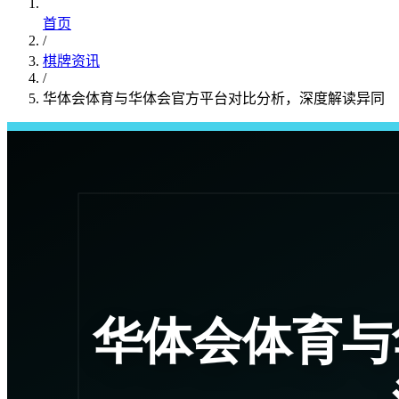
首页
/
棋牌资讯
/
华体会体育与华体会官方平台对比分析，深度解读异同