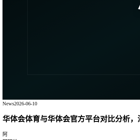
News
2026-06-10
华体会体育与华体会官方平台对比分析，
阿