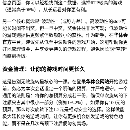
信息页面，你可以轻松找到这个数据。选择RTP较高的游戏
（通常高于96%），从长远看对你更有利。
另一个核心概念是“波动性”（或称方差）。高波动性的slots可
能长时间不出奖，但一旦中奖，奖金往往非常可观；低波动性
的游戏则提供更频繁但数额较小的获胜。作为新手，在
华体会
官方
平台，建议先从低至中波动性的游戏开始，这能帮助你更
好地管理资金，并享受更持久的游戏过程，避免因长期“空转”
而感到挫败。
资金管理：让你的游戏时间更长久
这是告别无效旋转最核心的一课。在登录
华体会网站
开始游戏
前，务必为本次会话设定一个明确的预算，并严格遵守。一个
通用的法则是：将你的总预算分成若干份，确保单次旋转的下
注额只占其中很小一部分（例如1%-2%）。如果你有100元的
预算，那么每次旋转下注1-2元是相对安全的选择。这样做能
极大延长你的游戏时间，让你有更多机会触发游戏的特色功
能，而不是在几次高额下注后便匆匆离场。