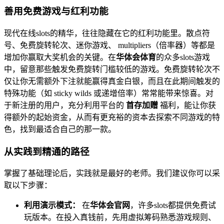
善用免费游戏与红利功能
现代在线slots的精华，往往隐藏在它的红利功能里。散点符
号、免费旋转轮次、迷你游戏、 multipliers（倍率器）等都是
增加你赢取大奖机会的关键。在
华体会体育
的众多slots游戏
中，留意那些触发免费旋转门槛较低的游戏。免费旋转轮次不
仅让你无需额外下注就能赢得真金白银，而且在此期间触发的
特殊功能（如 sticky wilds 或递增倍率）常常能带来惊喜。对
于新注册的用户，充分利用平台的
首存加赠
福利，能让你获
得额外的起始资金，从而有更充裕的资本去探索不同游戏的特
色，找到最适合自己的那一款。
从实践到精通的路径
掌握了基础理论后，实践就是最好的老师。我们建议你可以采
取以下步骤：
利用演示模式：
在
华体会官网
，许多slots都提供免费试
玩版本。在投入真钱前，先用虚拟筹码熟悉游戏规则、