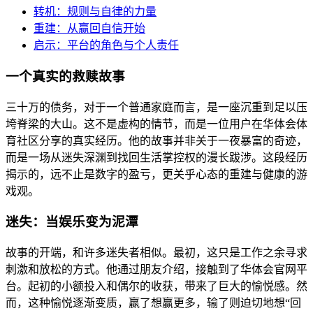
转机：规则与自律的力量
重建：从赢回自信开始
启示：平台的角色与个人责任
一个真实的救赎故事
三十万的债务，对于一个普通家庭而言，是一座沉重到足以压
垮脊梁的大山。这不是虚构的情节，而是一位用户在
华体会体
育
社区分享的真实经历。他的故事并非关于一夜暴富的奇迹，
而是一场从迷失深渊到找回生活掌控权的漫长跋涉。这段经历
揭示的，远不止是数字的盈亏，更关乎心态的重建与健康的游
戏观。
迷失：当娱乐变为泥潭
故事的开端，和许多迷失者相似。最初，这只是工作之余寻求
刺激和放松的方式。他通过朋友介绍，接触到了
华体会官网
平
台。起初的小额投入和偶尔的收获，带来了巨大的愉悦感。然
而，这种愉悦逐渐变质，赢了想赢更多，输了则迫切地想“回