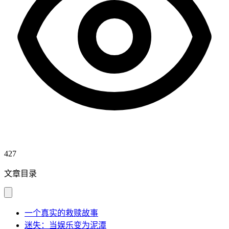
427
文章目录
一个真实的救赎故事
迷失：当娱乐变为泥潭