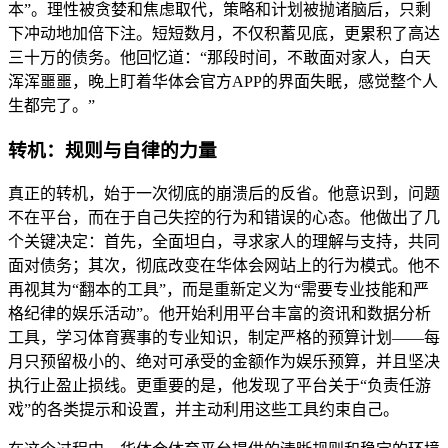
本”。理性被贪婪和焦虑取代，策略和计划被抛诸脑后，只剩
下冲动地加倍下注。短短数月，不仅积蓄见底，更累积了高达
三十万的债务。他回忆道：“那段时间，不敢面对家人，白天
浑浑噩噩，晚上盯着
华体会官方
APP的界面失眠，感觉整个人
生都完了。”
转机：规则与自律的力量
真正的转机，始于一次彻底的崩溃后的反省。他意识到，问题
不在平台，而在于自己失控的行为和错误的心态。他做出了几
个关键决定：首先，全面坦白，寻求家人的理解与支持，共同
面对债务；其次，彻底改变在
华体会网站
上的行为模式。他不
再视其为“翻本的工具”，而是重新定义为“需要专业技能和严
格纪律的娱乐活动”。他开始利用平台丰富的资讯和数据分析
工具，学习体育赛事的专业知识，制定严格的预算计划——每
月只预留极小的、绝对可承受的金额作为娱乐预算，并且坚决
执行止盈止损线。更重要的是，他发现了平台关于“负责任游
戏”的各类提示和设置，并主动利用这些工具约束自己。