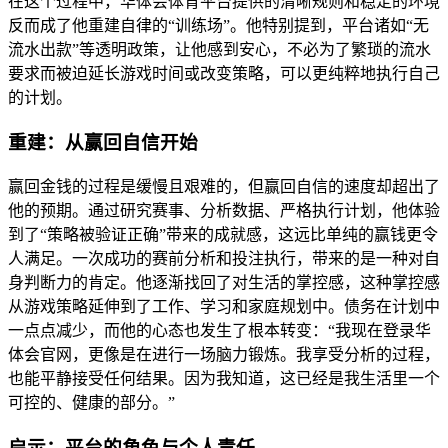
在这个过程中，
华体会体育
平台提供的清晰规则和稳定的环境
反而成了他重建自律的“训练场”。他特别提到，平台诸如“无
流水出款”等透明政策，让他感到安心，不必为了繁琐的流水
要求而被迫延长游戏时间或改变策略，可以更纯粹地执行自己
的计划。
重建：从赢回自信开始
赢回金钱的过程是缓慢且艰难的，但赢回自信的速度却超出了
他的预期。通过研究赛事、分析数据、严格执行计划，他体验
到了“策略被验证正确”带来的成就感，这远比单纯的赢钱更令
人满足。一次成功的赛前分析和投注执行，带来的是一种对自
身判断力的肯定。他逐渐找回了对生活的掌控感，这种掌控感
从游戏策略延伸到了工作、学习和家庭规划中。债务在计划中
一点点减少，而他的心态也发生了根本转变：“我现在登录
华
体会官网
，更像是在进行一场脑力锻炼。我享受分析的过程，
也能平静接受任何结果。因为我知道，这已经是我生活里一个
可控的、健康的部分。”
启示：平台的角色与个人责任